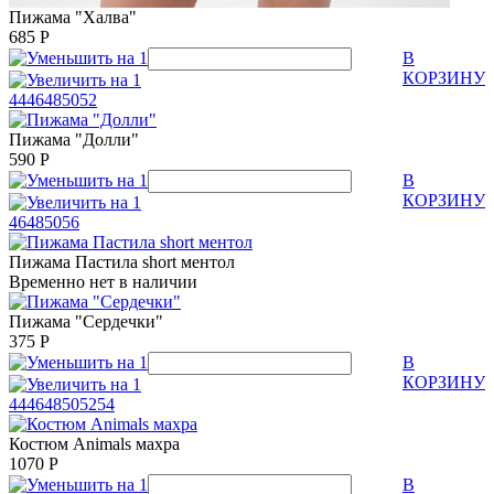
Пижама "Халва"
685
Р
В
КОРЗИНУ
44
46
48
50
52
Пижама "Долли"
590
Р
В
КОРЗИНУ
46
48
50
56
Пижама Пастила short ментол
Временно нет в наличии
Пижама "Сердечки"
375
Р
В
КОРЗИНУ
44
46
48
50
52
54
Костюм Animals махра
1070
Р
В