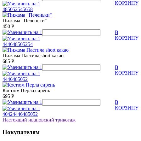
КОРЗИНУ
48
50
52
54
56
58
Пижама "Печеньки"
450
Р
В
КОРЗИНУ
44
46
48
50
52
54
Пижама Пастила short какао
685
Р
В
КОРЗИНУ
44
46
48
50
52
Костюм Перла сирень
695
Р
В
КОРЗИНУ
40
42
44
46
48
50
52
Настоящий ивановский трикотаж
Покупателям