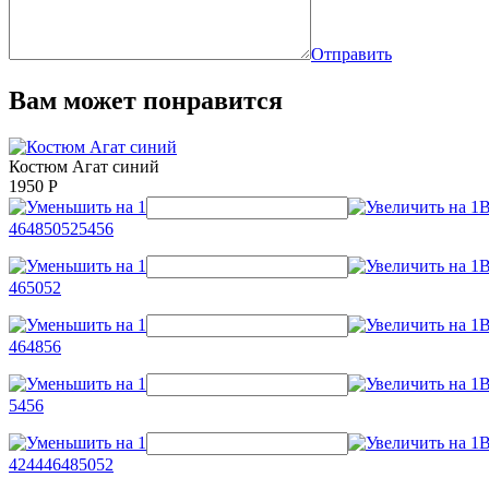
Отправить
Вам может понравится
Костюм Агат синий
1950
Р
46
48
50
52
54
56
46
50
52
46
48
56
54
56
42
44
46
48
50
52