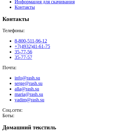
Информация для скачивания
Контакты
Контакты
Телефоны:
8-800-511-96-12
+7(4932)41-61-75
35-77-56
35-77-57
Почта:
info@rash.su
serge@rash.su
alla@rash.su
maria@rash.su
vadim@rash.su
Соц.сети:
Боты:
Домашний текстиль