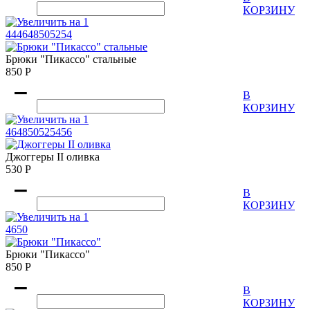
КОРЗИНУ
44
46
48
50
52
54
Брюки "Пикассо" стальные
850
Р
В
КОРЗИНУ
46
48
50
52
54
56
Джоггеры II оливка
530
Р
В
КОРЗИНУ
46
50
Брюки "Пикассо"
850
Р
В
КОРЗИНУ