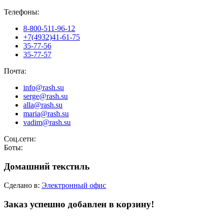
Телефоны:
8-800-511-96-12
+7(4932)41-61-75
35-77-56
35-77-57
Почта:
info@rash.su
serge@rash.su
alla@rash.su
maria@rash.su
vadim@rash.su
Соц.сети:
Боты:
Домашний текстиль
Сделано в:
Электронный офис
Заказ успешно добавлен в корзину!