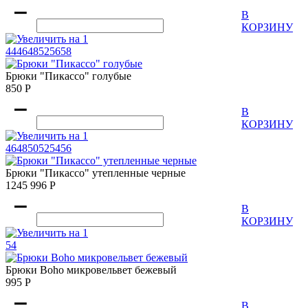
В
КОРЗИНУ
44
46
48
52
56
58
Брюки "Пикассо" голубые
850
Р
В
КОРЗИНУ
46
48
50
52
54
56
Брюки "Пикассо" утепленные черные
1245
996
Р
В
КОРЗИНУ
54
Брюки Boho микровельвет бежевый
995
Р
В