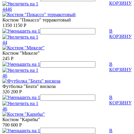
КОРЗИНУ
44
46
Костюм "Пикассо" терракотовый
1350
1150
Р
В
КОРЗИНУ
44
Костюм "Микеле"
245
Р
В
КОРЗИНУ
46
Футболка "Беата" вискоза
320
200
Р
В
КОРЗИНУ
46
Костюм "Карибы"
700
600
Р
В