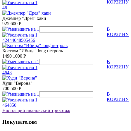
КОРЗИНУ
46
Джемпер "Дрея" хаки
925
600
Р
В
КОРЗИНУ
42
44
46
48
50
54
56
Костюм "Ибица" long петроль
1490
1000
Р
В
КОРЗИНУ
46
48
Худи "Верона"
700
500
Р
В
КОРЗИНУ
46
48
50
Настоящий ивановский трикотаж
Покупателям