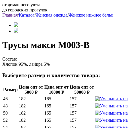
от домашнего уюта
до городских прогулок
Главная
/
Каталог
/
Женская одежда
/
Женское нижнее белье
Трусы макси M003-B
Состав:
Хлопок 95%, лайкра 5%
Выберите размер и количество товара:
Цена опт от
Цена опт от
Цена опт от
Размер
5000 Р
10000 Р
50000 Р
46
182
165
157
48
182
165
157
50
182
165
157
52
182
165
157
54
182
165
157