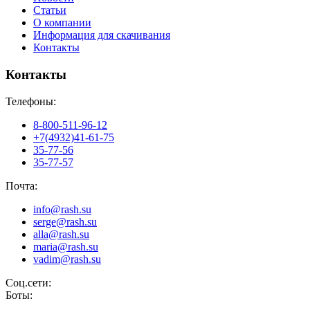
Статьи
О компании
Информация для скачивания
Контакты
Контакты
Телефоны:
8-800-511-96-12
+7(4932)41-61-75
35-77-56
35-77-57
Почта:
info@rash.su
serge@rash.su
alla@rash.su
maria@rash.su
vadim@rash.su
Соц.сети:
Боты: