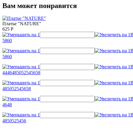
Вам может понравится
Платье "NATURE"
625
Р
58
60
58
60
44
46
48
50
52
54
56
58
48
50
52
54
56
58
46
48
48
50
52
54
56