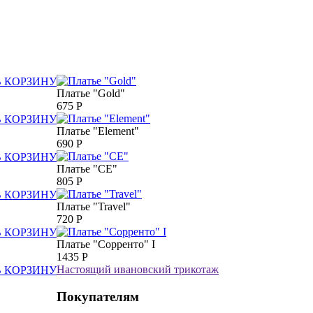
В КОРЗИНУ
Платье "Gold"
675
Р
В КОРЗИНУ
Платье "Element"
690
Р
В КОРЗИНУ
Платье "СЕ"
805
Р
В КОРЗИНУ
Платье "Travel"
720
Р
В КОРЗИНУ
Платье "Сорренто" I
1435
Р
Настоящий ивановский трикотаж
В КОРЗИНУ
Покупателям